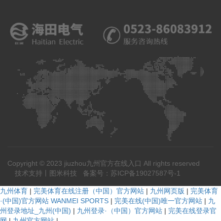
Copyright © 2023 jiuzhou九州官方在线入口 All rights reserved
技术支持丨
图米科技
备案号：
苏ICP备19027587号-1
九州体育
|
完美体育在线注册（中国）官方网站
|
九州网页版
|
完美体育
·(中国)官方网站 WANMEI SPORTS
|
完美在线(中国)唯一官方网站
|
九
州登录地址_九州(中国)
|
九州登录·（中国）官方网站
|
完美在线登录官
网
|
九州官方网站
|