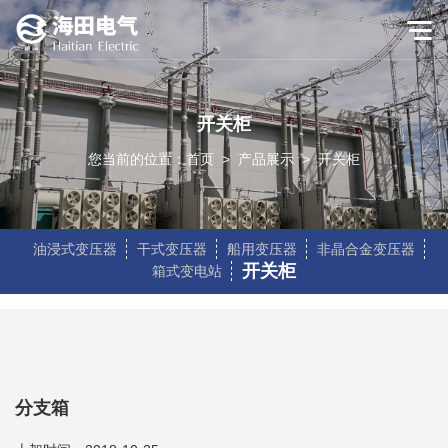
开关柜
您当前的位置：
首页
>
产品展示
>
开关柜
油浸式变压器
干式变压器
船用变压器
非晶合金变压器
开关柜
箱式变电站
分支箱