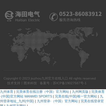
Copyright © 2023 jiuzhou九州官方在线入口 All rights reserved
技术支持丨
图米科技
备案号：
苏ICP备19027587号-1
九州体育
|
完美体育在线注册（中国）官方网站
|
九州网页版
|
完美体育
·(中国)官方网站 WANMEI SPORTS
|
完美在线(中国)唯一官方网站
|
九
州登录地址_九州(中国)
|
九州登录·（中国）官方网站
|
完美在线登录官
网
|
九州官方网站
|