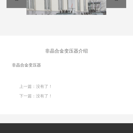
非晶合金变压器介绍
非晶合金变压器
上一篇：没有了！
下一篇：没有了！